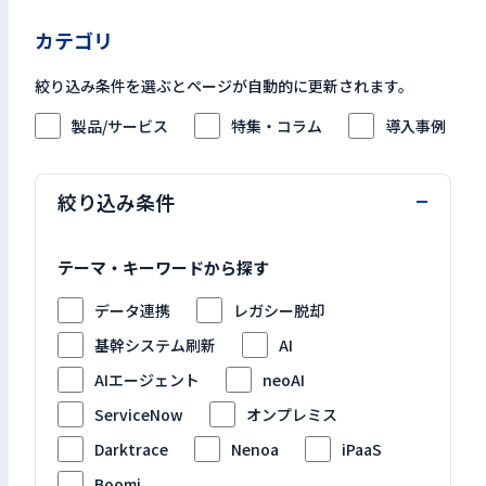
検索キーワードを入力
カテゴリ
検
絞り込み条件を選ぶとページが自動的に更新されます。
製品/サービス
特集・コラム
導入事例
閉じる
絞り込み条件
テーマ・キーワードから探す
データ連携
レガシー脱却
基幹システム刷新
AI
AIエージェント
neoAI
ServiceNow
オンプレミス
Darktrace
Nenoa
iPaaS
Boomi