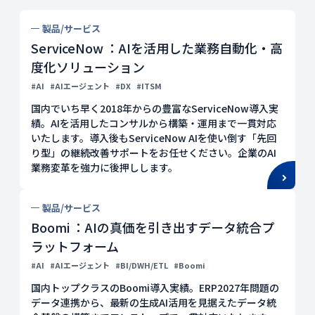
製品/サービス
ServiceNow ：AIを活用した業務自動化・高
度化ソリューション
#AI
#AIエージェント
#DX
#ITSM
国内でいち早く2018年からの豊富なServiceNow導入実
績。AIを活用したコンサルから構築・運用まで一貫対応
いたします。導入後もServiceNow AIを使い倒す「先回
り型」の継続改善サポートをお任せください。企業のAI
業務変革を強力に後押しします。
製品/サービス
Boomi ：AIの真価を引き出すデータ統合プ
ラットフォーム
#AI
#AIエージェント
#BI/DWH/ETL
#Boomi
国内トップクラスのBoomi導入実績。ERP2027年問題の
データ連携から、最新の生成AI活用を見据えたデータ統