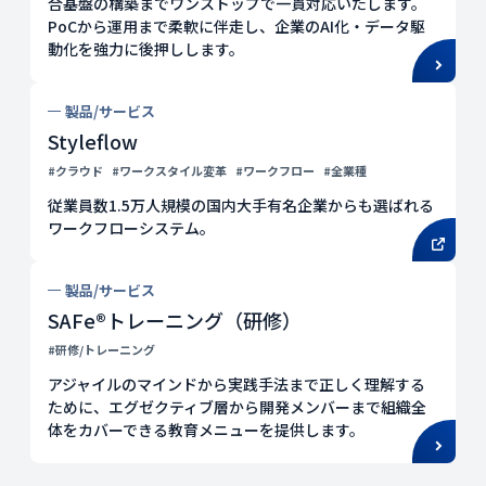
合基盤の構築までワンストップで一貫対応いたします。
PoCから運用まで柔軟に伴走し、企業のAI化・データ駆
動化を強力に後押しします。
製品/サービス
Styleflow
#クラウド
#ワークスタイル変革
#ワークフロー
#全業種
従業員数1.5万人規模の国内大手有名企業からも選ばれる
ワークフローシステム。
製品/サービス
SAFe®トレーニング（研修）
#研修/トレーニング
アジャイルのマインドから実践手法まで正しく理解する
ために、エグゼクティブ層から開発メンバーまで組織全
体をカバーできる教育メニューを提供します。