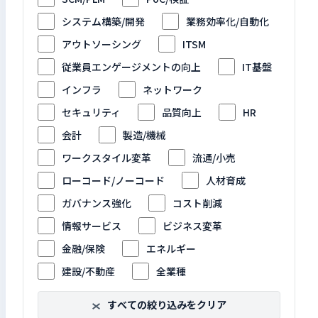
システム構築/開発
業務効率化/自動化
アウトソーシング
ITSM
従業員エンゲージメントの向上
IT基盤
インフラ
ネットワーク
セキュリティ
品質向上
HR
会計
製造/機械
ワークスタイル変革
流通/小売
ローコード/ノーコード
人材育成
ガバナンス強化
コスト削減
情報サービス
ビジネス変革
金融/保険
エネルギー
建設/不動産
全業種
すべての絞り込みをクリア