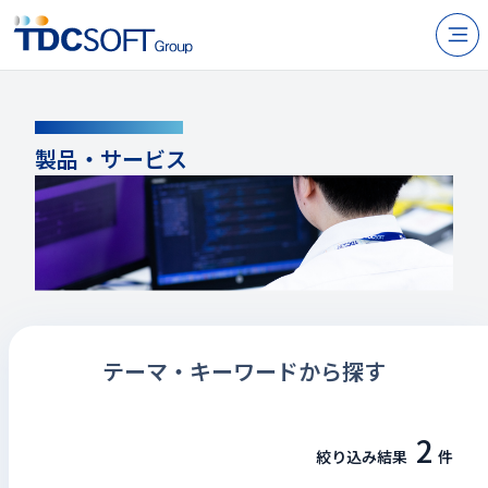
N
製品・サービス
PRODUCTS / SERVICES
企業情報
製品・サービス
採用
IR情報
ニュース
サステナビリティ
テーマ・キーワードから探す
お問い合わせ
2
絞り込み結果
件
JP
EN