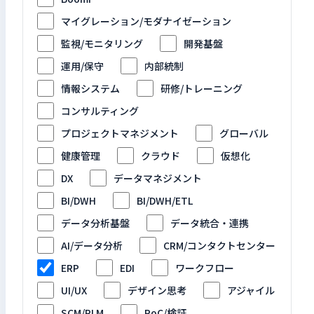
マイグレーション/モダナイゼーション
監視/モニタリング
開発基盤
運用/保守
内部統制
情報システム
研修/トレーニング
コンサルティング
プロジェクトマネジメント
グローバル
健康管理
クラウド
仮想化
DX
データマネジメント
BI/DWH
BI/DWH/ETL
データ分析基盤
データ統合・連携
AI/データ分析
CRM/コンタクトセンター
ERP
EDI
ワークフロー
UI/UX
デザイン思考
アジャイル
SCM/PLM
PoC/検証