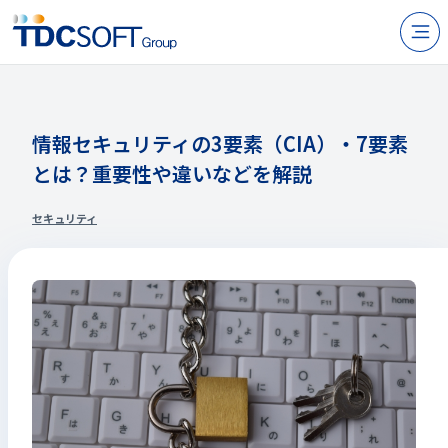
N
製品・サービス
企業情報
情報セキュリティの3要素（CIA）・7要素
とは？重要性や違いなどを解説
採用
IR情報
セキュリティ
ニュース
サステナビリティ
お問い合わせ
JP
EN