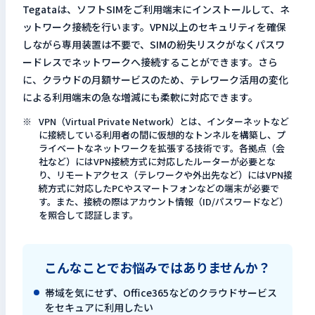
Tegataは、ソフトSIMをご利用端末にインストールして、ネ
検索キーワードを入力
ットワーク接続を行います。VPN以上のセキュリティを確保
検
しながら専用装置は不要で、SIMの紛失リスクがなくパスワ
ードレスでネットワークへ接続することができます。さら
に、クラウドの月額サービスのため、テレワーク活用の変化
閉じる
による利用端末の急な増減にも柔軟に対応できます。
VPN（Virtual Private Network）とは、インターネットなど
に接続している利用者の間に仮想的なトンネルを構築し、プ
ライベートなネットワークを拡張する技術です。各拠点（会
社など）にはVPN接続方式に対応したルーターが必要とな
り、リモートアクセス（テレワークや外出先など）にはVPN接
続方式に対応したPCやスマートフォンなどの端末が必要で
す。また、接続の際はアカウント情報（ID/パスワードなど）
を照合して認証します。
こんなことでお悩みではありませんか？
帯域を気にせず、Office365などのクラウドサービス
をセキュアに利用したい