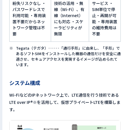
紛失リスクなし ・
技術の活用 ・無
サービス ・
パスワードレスで
線（Wi-Fi）、有
SIM単位で停
利用可能 ・専用装
線（Internet）
止・再開が可
置不要だからネッ
にも対応 ・スケ
能 ・専用装置
トワーク管理は不
ーラビリティが
の維持費用は
要
無限
不要
Tegata（テガタ）‥‥‥「通行手形」に由来し、「手形」で
あるソフトSIMをインストールした機器の通信だけを安全に通
過させ、セキュアアクセスを実現するイメージが込められて
います。
システム構成
Wi-FiなどのIPネットワーク上で、LTE通信を行う技術である
LTE over IP®※を活用して、仮想プライベートLTEを構築しま
す。