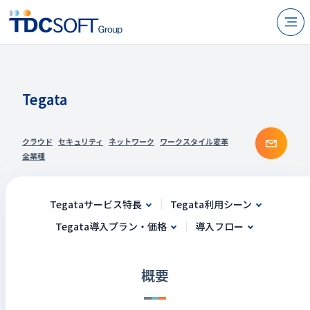
N
製品・サービス
企業情報
Tegata
採用
お問
クラウド
セキュリティ
ネットワーク
ワークスタイル変革
IR情報
全業種
ニュース
Tegataサービス特長
Tegata利用シーン
サステナビリティ
Tegata導入プラン・価格
導入フロー
お問い合わせ
概要
JP
EN