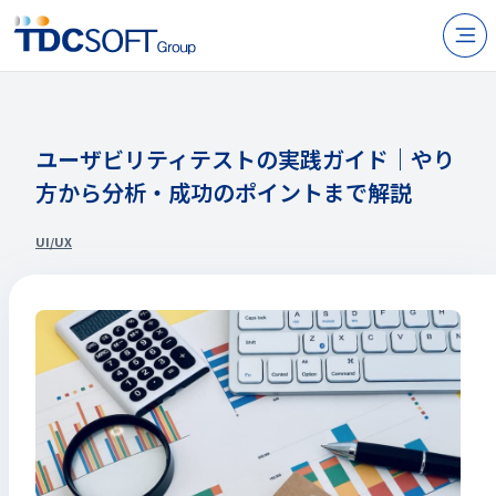
N
製品・サービス
企業情報
ユーザビリティテストの実践ガイド｜やり
方から分析・成功のポイントまで解説
採用
IR情報
UI/UX
ニュース
サステナビリティ
お問い合わせ
JP
EN