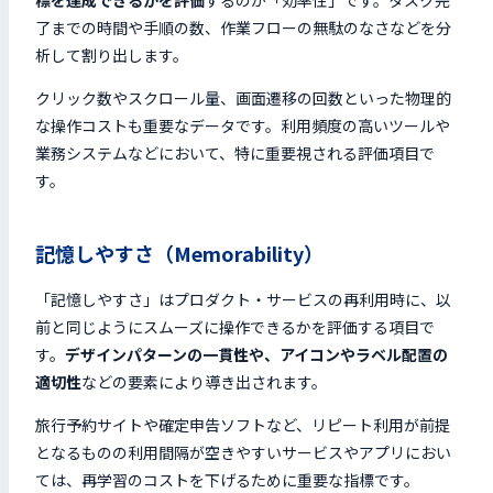
標を達成できるかを評価
するのが「効率性」です。タスク完
了までの時間や手順の数、作業フローの無駄のなさなどを分
析して割り出します。
クリック数やスクロール量、画面遷移の回数といった物理的
な操作コストも重要なデータです。利用頻度の高いツールや
業務システムなどにおいて、特に重要視される評価項目で
す。
記憶しやすさ（Memorability）
「記憶しやすさ」はプロダクト・サービスの再利用時に、以
前と同じようにスムーズに操作できるかを評価する項目で
す。
デザインパターンの一貫性や、アイコンやラベル配置の
適切性
などの要素により導き出されます。
旅行予約サイトや確定申告ソフトなど、リピート利用が前提
となるものの利用間隔が空きやすいサービスやアプリにおい
ては、再学習のコストを下げるために重要な指標です。