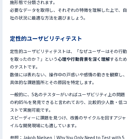
施形態で分類されます。
必要なデータを取得し、それぞれの特徴を理解した上で、自
社の状況に最適な方法を選びましょう。
定性的ユーザビリティテスト
定性的ユーザビリティテストは、「なぜユーザーはその行動
を取ったのか？」という
心理や行動背景を深く理解
するため
のテストです。
数値には表れない、操作中の戸惑いや感情の動きを観察し、
具体的な課題
箇所
とその原因を特定します。
一般的に、5名のテスターがいればユーザビリティ上の問題
の約85％を発見できると言われており、比較的少人数・低コ
ストで実施可能です。
スピーディーに課題を見つけ、改善のサイクルを回すアジャ
イルな開発現場にも適しています。
参照：
Jakob Nielsen｜Why You Only Need to Test with 5