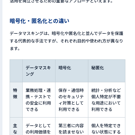
活用を両立させるための重要なアプローチといえます。
暗号化・匿名化との違い
データマスキングは、暗号化や匿名化と並んでデータを保護
する代表的な手法ですが、それぞれ目的や使われ方が異なり
ます。
データマスキ
暗号化
秘匿化
ング
特
業務処理・連
保存・通信時
統計・分析など
徴
携・テストで
のセキュリテ
個人特定が不要
の安全に利用
ィ対策として
な用途において
できる
利用できる
利用できる
主
データとして
第三者に内容
個人を特定でき
な
の利用価値を
を読ませない
ない状態にする