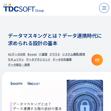
N
製品・サービス
企業情報
データマスキングとは？データ連携時代に
求められる設計の基本
採用
IR情報
AI/データ分析
Boomi
IT基盤
クラウド
システム構築/開発
お問
セキュリティ
データマネジメント
データ分析基盤
ニュース
データ統合・連携
サステナビリティ
お問い合わせ
JP
EN