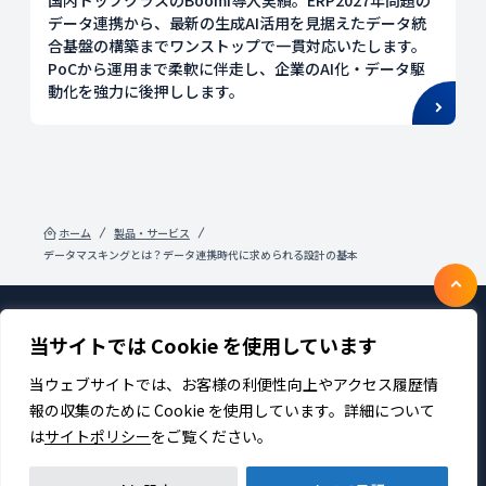
国内トップクラスのBoomi導入実績。ERP2027年問題の
データ連携から、最新の生成AI活用を見据えたデータ統
合基盤の構築までワンストップで一貫対応いたします。
PoCから運用まで柔軟に伴走し、企業のAI化・データ駆
動化を強力に後押しします。
ホーム
製品・サービス
データマスキングとは？データ連携時代に求められる設計の基本
当サイトでは Cookie を使用しています
製品・サービス
企業情報
採用
IR情報
ニュース
サステナビリティ
当ウェブサイトでは、お客様の利便性向上やアクセス履歴情
プライバシーポリシー
お問い合わせ
報の収集のために Cookie を使用しています。詳細について
は
サイトポリシー
をご覧ください。