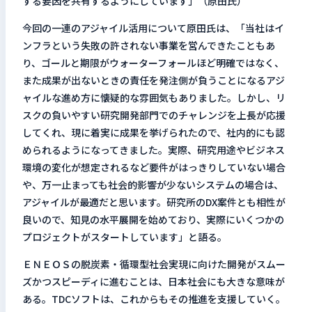
する要因を共有するようにしています」（原田氏）
今回の一連のアジャイル活用について原田氏は、「当社はイ
ンフラという失敗の許されない事業を営んできたこともあ
り、ゴールと期限がウォーターフォールほど明確ではなく、
また成果が出ないときの責任を発注側が負うことになるアジ
ャイルな進め方に懐疑的な雰囲気もありました。しかし、リ
スクの負いやすい研究開発部門でのチャレンジを上長が応援
してくれ、現に着実に成果を挙げられたので、社内的にも認
められるようになってきました。実際、研究用途やビジネス
環境の変化が想定されるなど要件がはっきりしていない場合
や、万一止まっても社会的影響が少ないシステムの場合は、
アジャイルが最適だと思います。研究所のDX案件とも相性が
良いので、知見の水平展開を始めており、実際にいくつかの
プロジェクトがスタートしています」と語る。
ＥＮＥＯＳの脱炭素・循環型社会実現に向けた開発がスムー
ズかつスピーディに進むことは、日本社会にも大きな意味が
ある。TDCソフトは、これからもその推進を支援していく。