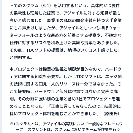
トでのスクラム（※1）を活用するという、具体的かつ要件
の柔軟性も理解した提案で、アジャイルに対する知見が最も
高いと感じました。事業用のEMSの開発実績を持つ大手企業
にもお声掛けしましたが、アジャイルとしつつもほぼウォー
ターフォールのような進め方を前提とする提案や、不確定な
仕様に対するリスクを積み上げた高額な提案もありました。
その点、TDCソフトの提案は、納得のいくコスト感でした」
と説明する。
本プロジェクトは機器の監視と制御が目的なので、ハードウ
ェアに関する知識も必要だ。しかしTDCソフトは、エッジ側
の技術に関する知見・人的リソースは十分ではなかった。そ
こで提案時、ハードウェア部分は得意ではないと実直に説
明。その分野に強い別の企業と含め3社でプロジェクトを進
めることとなった。「正直に言ってもらったので、結果的に
良いプロジェクト体制を組むことができました」（原田氏）
スクラムとは、アジャイルの実践において一般的なフレームワ
ーク。 スプリントは、スクラムにおいてチームが作業を行う