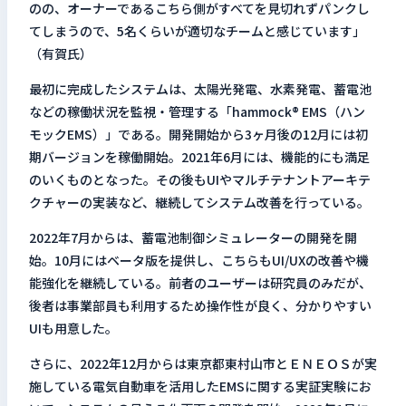
のの、オーナーであるこちら側がすべてを見切れずパンクし
てしまうので、5名くらいが適切なチームと感じています」
（有賀氏）
最初に完成したシステムは、太陽光発電、水素発電、蓄電池
などの稼働状況を監視・管理する「hammock® EMS（ハン
モックEMS）」である。開発開始から3ヶ月後の12月には初
期バージョンを稼働開始。2021年6月には、機能的にも満足
のいくものとなった。その後もUIやマルチテナントアーキテ
クチャーの実装など、継続してシステム改善を行っている。
2022年7月からは、蓄電池制御シミュレーターの開発を開
始。10月にはベータ版を提供し、こちらもUI/UXの改善や機
能強化を継続している。前者のユーザーは研究員のみだが、
後者は事業部員も利用するため操作性が良く、分かりやすい
UIも用意した。
さらに、2022年12月からは東京都東村山市とＥＮＥＯＳが実
施している電気自動車を活用したEMSに関する実証実験にお