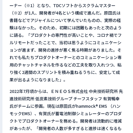
ーナー（※1）となり、TDCソフトからスクラムマスター
（※2）が1人、開発者が4名という構成で進んだ。原田氏は
書籍などでアジャイルについて学んでいたものの、実際の経
験はなかった。そのため、初期には困難もあったと次のよう
に語る。「プロダクトの専門性が高いことや、コロナ禍でフ
ルリモートだったことで、当初は思うようにコミュニケーシ
ョンが進まず、開発の進捗が悪く焦る時期がありました。そ
れでも私たちプロダクトオーナーとのコミュニケーション専
用のチャットチャネルを作るなどの工夫を取り入れつつ、粘
り強く2週間のスプリントを積み重ねるうちに、安定して成
果が出るようになりました」。
2022年7月頃からは、ＥＮＥＯＳ株式会社 中央技術研究所 先
進技術研究所 低炭素技術グループ チーフスタッフ 有賀暢幸
氏がチームに参画。現在は原田氏がhammock® EMS （ハン
モックEMS）、有賀氏が蓄電池制御シミュレーターのプロダ
クトでプロダクトオーナーを務める。開発者は流動的に増減
があったが、「開発者の人数が多すぎると進捗は速くなるも