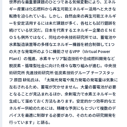
世界的な最重要課題のひとつである気候変動により、エネル
ギー産業は化石燃料から再生可能エネルギー活用へと大きな
転換を迫られている。しかし、自然由来の再生可能エネルギ
ーを安定活用するには未だ課題が多く、各社とも試行錯誤を
続けている状況だ。日本を代表するエネルギー企業のＥＮＥ
ＯＳも例外ではなく、同社の中央技術研究所では、蓄電池や
水素製造装置等の多様なエネルギー機器を統合制御して1つ
の大きな発電所のように機能させるVPP（Virtual Power
Plant）の推進、水素キャリア製造技術や合成燃料開発など
脱炭素・循環型社会に向けた様々な取り組みが進む。中央技
術研究所 先進技術研究所 低炭素技術グループ チーフスタッ
フ 原田 耕佑氏は、「太陽光発電や風力発電の発電量は気象に
左右されるため、蓄電が欠かせません。大量の蓄電池が必要
となることが見込まれるほか、余剰電力で水素エネルギーを
生成して溜めておく方法もあります。安定的かつ効率的なエ
ネルギー供給のためには、精確な予測にもとづいて複数のデ
バイスを最適に制御する必要があり、そのための研究開発を
行っています」と語る。