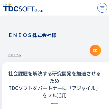
N
製品・サービス
企業情報
ＥＮＥＯＳ株式会社様
採用
まず
IR情報
アジャイル
ニュース
社会課題を解決する研究開発を加速させる
サステナビリティ
ため
TDCソフトをパートナーに「アジャイル」
お問い合わせ
をフル活用
JP
EN