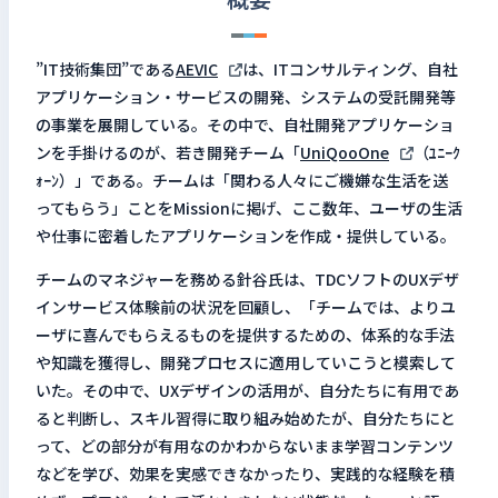
”IT技術集団”である
AEVIC
は、ITコンサルティング、自社
アプリケーション・サービスの開発、システムの受託開発等
の事業を展開している。その中で、自社開発アプリケーショ
ンを手掛けるのが、若き開発チーム「
UniQooOne
（ﾕﾆｰｸ
ｫｰﾝ）」である。チームは「関わる人々にご機嫌な生活を送
ってもらう」ことをMissionに掲げ、ここ数年、ユーザの生活
や仕事に密着したアプリケーションを作成・提供している。
チームのマネジャーを務める針谷氏は、TDCソフトのUXデザ
インサービス体験前の状況を回顧し、「チームでは、よりユ
ーザに喜んでもらえるものを提供するための、体系的な手法
や知識を獲得し、開発プロセスに適用していこうと模索して
いた。その中で、UXデザインの活用が、自分たちに有用であ
ると判断し、スキル習得に取り組み始めたが、自分たちにと
って、どの部分が有用なのかわからないまま学習コンテンツ
などを学び、効果を実感できなかったり、実践的な経験を積