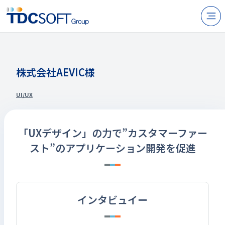
N
製品・サービス
企業情報
株式会社AEVIC様
採用
UI/UX
IR情報
ニュース
「UXデザイン」の力で”カスタマーファー
スト”のアプリケーション開発を促進
サステナビリティ
お問い合わせ
インタビュイー
JP
EN