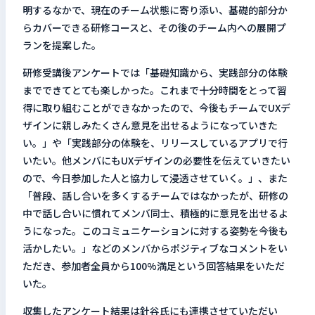
明するなかで、現在のチーム状態に寄り添い、基礎的部分か
らカバーできる研修コースと、その後のチーム内への展開プ
ランを提案した。
研修受講後アンケートでは「基礎知識から、実践部分の体験
までできてとても楽しかった。これまで十分時間をとって習
得に取り組むことができなかったので、今後もチームでUXデ
ザインに親しみたくさん意見を出せるようになっていきた
い。」や「実践部分の体験を、リリースしているアプリで行
いたい。他メンバにもUXデザインの必要性を伝えていきたい
ので、今日参加した人と協力して浸透させていく。」、また
「普段、話し合いを多くするチームではなかったが、研修の
中で話し合いに慣れてメンバ同士、積極的に意見を出せるよ
うになった。このコミュニケーションに対する姿勢を今後も
活かしたい。」などのメンバからポジティブなコメントをい
ただき、参加者全員から100%満足という回答結果をいただ
いた。
収集したアンケート結果は針谷氏にも連携させていただい