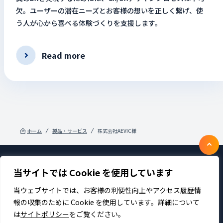
欠。ユーザーの潜在ニーズとお客様の想いを正しく繋げ、使
う人が心から喜べる体験づくりを支援します。
Read more
ホーム
製品・サービス
株式会社AEVIC様
当サイトでは Cookie を使用しています
製品・サービス
企業情報
採用
IR情報
ニュース
サステナビリティ
当ウェブサイトでは、お客様の利便性向上やアクセス履歴情
プライバシーポリシー
お問い合わせ
報の収集のために Cookie を使用しています。詳細について
は
サイトポリシー
をご覧ください。