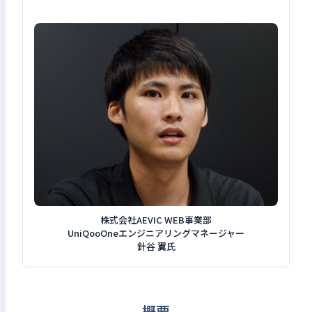
検索キーワードを入力
検
閉じる
株式会社AEVIC WEB事業部
UniQooOneエンジニアリングマネージャー
針谷 翼氏
概要