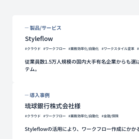
製品/サービス
Styleflow
#クラウド
#ワークフロー
#業務効率化/自動化
#ワークスタイル変革
従業員数1.5万人規模の国内大手有名企業からも選
テム。
導入事例
琉球銀行株式会社様
#クラウド
#ワークフロー
#業務効率化/自動化
#金融/保険
Styleflowの活用により、ワークフロー作成にか