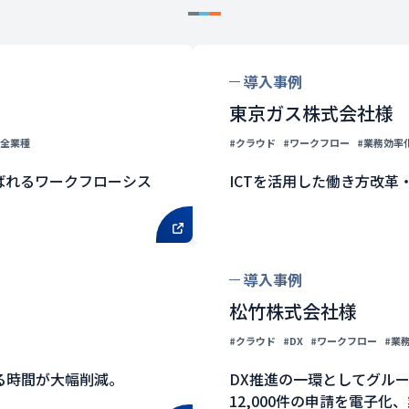
導入事例
東京ガス株式会社様
#全業種
#クラウド
#ワークフロー
#業務効率
ばれるワークフローシス
ICTを活用した働き方改
導入事例
松竹株式会社様
#クラウド
#DX
#ワークフロー
#業
かる時間が大幅削減。
DX推進の一環としてグル
12,000件の申請を電子