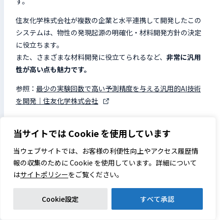
す。
住友化学株式会社が複数の企業と水平連携して開発したこの
システムは、物性の発現起源の明確化・材料開発方針の決定
に役立ちます。
また、さまざまな材料開発に役立てられるなど、
非常に汎用
性が高い点も魅力です。
参照：
最少の実験回数で高い予測精度を与える汎用的AI技術
を開発｜住友化学株式会社
当サイトでは Cookie を使用しています
AIを搭載した需要予測システムの活用｜キング
醸造株式会社
当ウェブサイトでは、お客様の利便性向上やアクセス履歴情
報の収集のために Cookie を使用しています。詳細について
みりんなどの調味料を製造するキング醸造株式会社は、AIに
は
サイトポリシー
をご覧ください。
よる需要予測システムを導入しました。
キング醸造のシステムは高精度の予測を行ううえに、業務に
Cookie設定
すべて承認
合わせて柔軟にデータを出力できるなど、
生産性の向上や廃
棄の減少に役立っています。