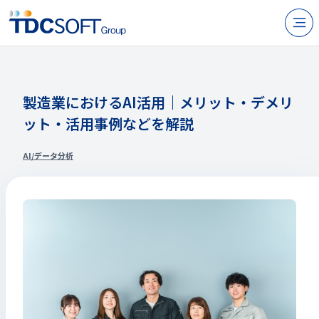
N
製品・サービス
企業情報
製造業におけるAI活用｜メリット・デメリ
ット・活用事例などを解説
採用
IR情報
AI/データ分析
ニュース
サステナビリティ
お問い合わせ
JP
EN