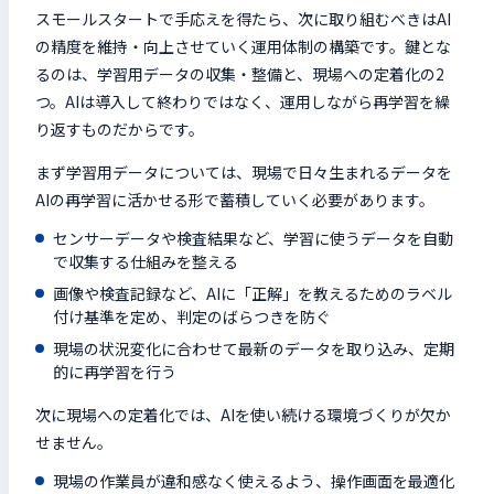
スモールスタートで手応えを得たら、次に取り組むべきはAI
の精度を維持・向上させていく運用体制の構築です。鍵とな
るのは、学習用データの収集・整備と、現場への定着化の2
つ。AIは導入して終わりではなく、運用しながら再学習を繰
り返すものだからです。
まず学習用データについては、現場で日々生まれるデータを
AIの再学習に活かせる形で蓄積していく必要があります。
センサーデータや検査結果など、学習に使うデータを自動
で収集する仕組みを整える
画像や検査記録など、AIに「正解」を教えるためのラベル
付け基準を定め、判定のばらつきを防ぐ
現場の状況変化に合わせて最新のデータを取り込み、定期
的に再学習を行う
次に現場への定着化では、AIを使い続ける環境づくりが欠か
せません。
現場の作業員が違和感なく使えるよう、操作画面を最適化