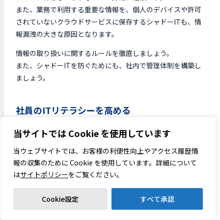
また、業務で利用する重要な情報を、個人のデバイスや許可
されていないクラウドサービスに保存するシャドーITも、情
報漏洩の大きな原因となります。
情報の取り扱いに関するルールを徹底しましょう。
また、シャドーITを防ぐためにも、社内で管理体制を構築し
ましょう。
社員のITリテラシーを高める
組織全体のセキュリティを強化するためには、個々の従業員
当サイトでは Cookie を使用しています
のセキュリティ意識向上を目指した継続的な教育が不可欠で
当ウェブサイトでは、お客様の利便性向上やアクセス履歴情
す。
報の収集のために Cookie を使用しています。詳細について
不審なメールの見分け方・安全なWebサイトの利用方法・パ
は
サイトポリシー
をご覧ください。
スワード管理の重要性など、具体的な事例を交えながら、実
践的な知識を習得できる研修を定期的に実施しましょう。
Cookie設定
すべて承認
また、最新の攻撃手法やセキュリティに関する情報を共有す