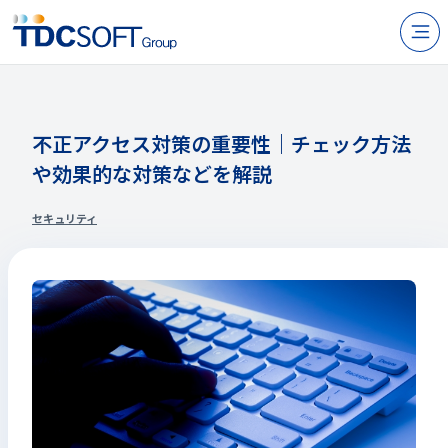
N
製品・サービス
企業情報
不正アクセス対策の重要性｜チェック方法
や効果的な対策などを解説
採用
IR情報
セキュリティ
ニュース
サステナビリティ
お問い合わせ
JP
EN