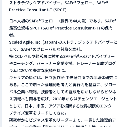
ストラテジックアドバイザー、SAFe®フェロー、SAFe®
Practice Consultant-T (SPCT)
日本人初のSAFe®フェロー（世界で44人目）であり、SAFe®
最高位資格 SPCT (SAFe® Practice Consultant-T) の保有
者。
Scaled Agile, Inc. (Japan) のストラテジックアドバイザーと
して、SAFe®のグローバルな普及を牽引。
特にCレベルや経営層に対するSAFe®導入のアドバイザリー
やコーチング、パートナー企業支援、トレーナー育成プログ
ラムにおいて豊富な実績を持つ。
キャリアの原点は、日立製作所 中央研究所での半導体研究に
ある。ここで培った論理的思考力と実行力を基盤に、グロー
バル企業へ転籍。技術者としての経験を活かしながらビジネ
ス領域へも関与を広げ、2018年からはチェンジエージェント
として、日本、米国、アジアを横断する世界規模のエンター
プライズ変革をリードしてきた。
研究者からビジネス変革のリーダーまで、一貫した論理的ア
プローチで企業の「真のアジリティ」獲得を支援している。