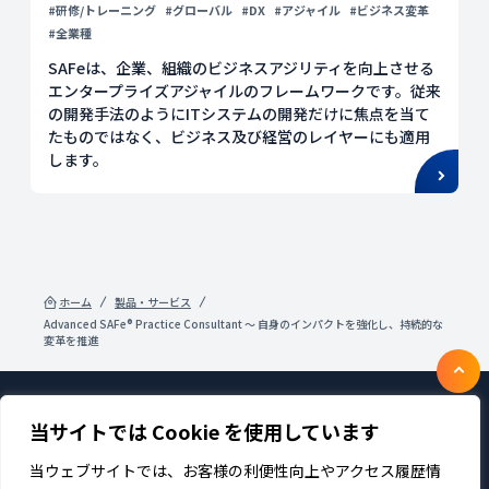
#研修/トレーニング
#グローバル
#DX
#アジャイル
#ビジネス変革
#全業種
SAFeは、企業、組織のビジネスアジリティを向上させる
エンタープライズアジャイルのフレームワークです。従来
の開発手法のようにITシステムの開発だけに焦点を当て
たものではなく、ビジネス及び経営のレイヤーにも適用
します。
ホーム
製品・サービス
Advanced SAFe® Practice Consultant ～ 自身のインパクトを強化し、持続的な
変革を推進
当サイトでは Cookie を使用しています
製品・サービス
企業情報
採用
IR情報
ニュース
サステナビリティ
当ウェブサイトでは、お客様の利便性向上やアクセス履歴情
プライバシーポリシー
お問い合わせ