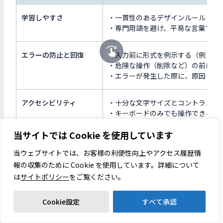
学習しやすさ
・一貫性のあるデザインルール（ボ
・専門用語を避け、平易な言葉でラ
エラーの防止と回復
・入力前に形式を例示する（例：日付はY
・危険な操作（削除など）の前には
・エラーが発生した際に、原因と対
アクセシビリティ
・十分な文字サイズとコントラスト
・キーボードのみでも操作できるよ
・スクリーンリーダー（音声読み上
当サイトでは Cookie を使用しています
参考：
ユーザビリティとアクセシビリティの違いとは？定
当ウェブサイトでは、お客様の利便性向上やアクセス履歴情
義・重要性などを解説
報の収集のために Cookie を使用しています。詳細について
は
サイトポリシー
をご覧ください。
ツールを導入して効果的に改善を行う
Cookie設定
すべて承認
UX改善の各プロセスを効率化し、客観的なデータに基づいて