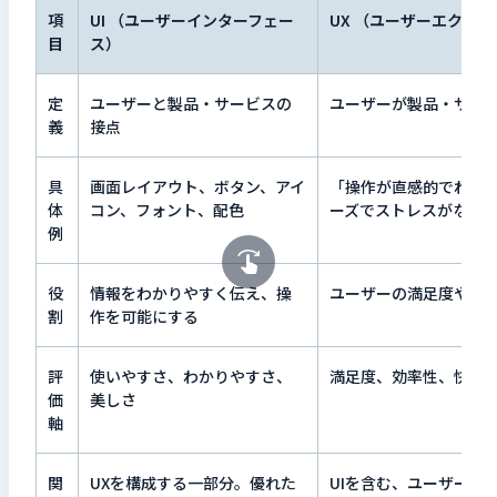
項
UI （ユーザーインターフェー
UX （ユーザーエクス
目
ス）
定
ユーザーと製品・サービスの
ユーザーが製品・サー
義
接点
具
画面レイアウト、ボタン、アイ
「操作が直感的でわか
体
コン、フォント、配色
ーズでストレスがない
例
役
情報をわかりやすく伝え、操
ユーザーの満足度やエ
割
作を可能にする
評
使いやすさ、わかりやすさ、
満足度、効率性、快適
価
美しさ
軸
関
UXを構成する一部分。優れた
UIを含む、ユーザーと