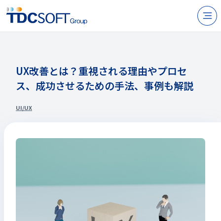
N
製品・サービス
企業情報
UX改善とは？重視される理由やプロセ
ス、成功させるための手法、事例も解説
採用
IR情報
UI/UX
ニュース
サステナビリティ
お問い合わせ
JP
EN