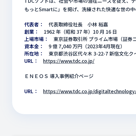
TDCソフトは、社会や市場の潜在ニーズを捉え、
もっとSmartに」を掲げ、洗練された快適な世の
代表者
代表取締役社長 小林 裕嘉
創業
1962 年（昭和 37 年）10 月 16 日
上場市場
東京証券取引所 プライム市場（証券コー
資本金
9 億 7,040 万円（2023年4月現在）
所在地
東京都渋谷区代々木 3-22-7 新宿文化
URL
https://www.tdc.co.jp/
ＥＮＥＯＳ 導入事例紹介ページ
URL
https://www.tdc.co.jp/digitaltechnology