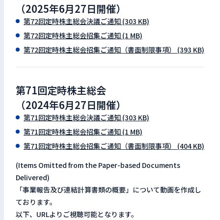
（2025年6月27日開催）
検索キーワードを入力
第72回定時株主総会決議ご通知
(303 KB)
検
第72回定時株主総会招集ご通知
(1 MB)
第72回定時株主総会招集ご通知（書面制限事項）
(393 KB)
閉じる
第71回定時株主総会
（2024年6月27日開催）
第71回定時株主総会決議ご通知
(303 KB)
第71回定時株主総会招集ご通知
(1 MB)
第71回定時株主総会招集ご通知（書面制限事項）
(404 KB)
(Items Omitted from the Paper-based Documents
Delivered)
「事業報告及び連結計算書類の概要」について動画を作成し
ております。
以下、URLよりご視聴可能となります。