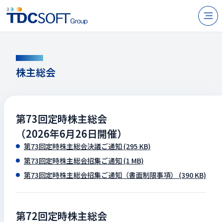
N
製品・サービス
MEETING
企業情報
株主総会
採用
IR情報
第73回定時株主総会
ニュース
（2026年6月26日開催）
第73回定時株主総会決議ご通知
(295 KB)
サステナビリティ
第73回定時株主総会招集ご通知
(1 MB)
第73回定時株主総会招集ご通知（書面制限事項）
(390 KB)
お問い合わせ
第72回定時株主総会
JP
EN