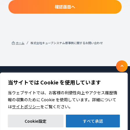
確認画面へ
ホーム
株式会社キューブシステム様事例に関するお問い合わせ
当サイトでは Cookie を使用しています
製品・サービス
企業情報
採用
IR情報
ニュース
サステナビリティ
当ウェブサイトでは、お客様の利便性向上やアクセス履歴情
プライバシーポリシー
お問い合わせ
報の収集のために Cookie を使用しています。詳細について
は
サイトポリシー
をご覧ください。
Cookie設定
すべて承認
Copyright TDC SOFT Inc. All rights reserved.