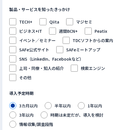
製品・サービスを知ったきっかけ
TECH+
Qiita
マジセミ
ビジネス+IT
週間BCN+
Peatix
イベント／セミナー
TDCソフトからの案内
SAFe公式サイト
SAFeミートアップ
SNS（LinkedIn、Facebookなど）
上司・同僚・知人の紹介
検索エンジン
その他
導入予定時期
3カ月以内
半年以内
1年以内
3年以内
時期は未定だが、導入を検討
情報収集/調査段階