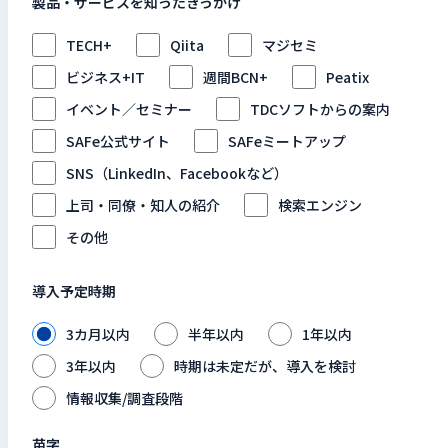
製品・サービスを知ったきっかけ
TECH+
Qiita
マジセミ
ビジネス+IT
週間BCN+
Peatix
イベント／セミナー
TDCソフトからの案内
SAFe公式サイト
SAFeミートアップ
SNS（LinkedIn、Facebookなど）
上司・同僚・知人の紹介
検索エンジン
その他
導入予定時期
3カ月以内
半年以内
1年以内
3年以内
時期は未定だが、導入を検討
情報収集/調査段階
苗字