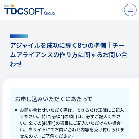
N
製品・サービス
CONTACT
企業情報
アジャイルを成功に導く8つの準備｜チー
ムアライアンスの作り方に関するお問い合
採用
わせ
IR情報
ニュース
サステナビリティ
お申し込みいただくにあたって
お問い合わせいただく際は、できるだけ正確にご記入
お問い合わせ
ください。特に[必須*]の項目は、必ずご記入くださ
い。全ての[必須*]の項目にご記入いただけない場合
は、当サイトにてお問い合わせ内容を受け付けられま
JP
EN
せんので、ご了承ください。