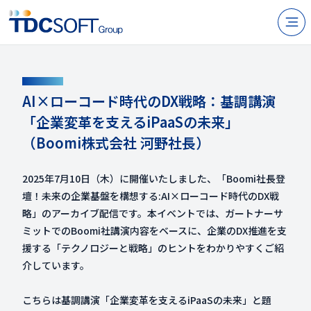
N
製品・サービス
CONTACT
企業情報
AI×ローコード時代のDX戦略：基調講演
「企業変革を支えるiPaaSの未来」
採用
（Boomi株式会社 河野社長）
IR情報
2025年7月10日（木）に開催いたしました、「Boomi社長登
ニュース
壇！未来の企業基盤を構想する:AI×ローコード時代のDX戦
サステナビリティ
略」のアーカイブ配信です。本イベントでは、ガートナーサ
ミットでのBoomi社講演内容をベースに、企業のDX推進を支
援する「テクノロジーと戦略」のヒントをわかりやすくご紹
お問い合わせ
介しています。
こちらは基調講演「企業変革を支えるiPaaSの未来」と題
JP
EN