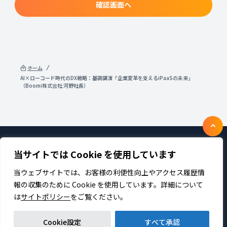
確認画面へ
ホーム
AI×ローコード時代のDX戦略：基調講演「企業変革を支えるiPaaSの未来」
（Boomi株式会社 河野社長）
当サイトでは Cookie を使用しています
製品・サービス
企業情報
採用
IR情報
ニュース
サステナビリティ
当ウェブサイトでは、お客様の利便性向上やアクセス履歴情
プライバシーポリシー
お問い合わせ
報の収集のために Cookie を使用しています。詳細について
は
サイトポリシー
をご覧ください。
Cookie設定
すべて承認