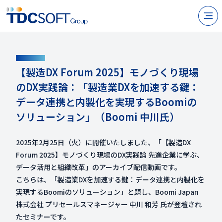
N
製品・サービス
CONTACT
企業情報
【製造DX Forum 2025】モノづくり現場
のDX実践論：「製造業DXを加速する鍵：
採用
データ連携と内製化を実現するBoomiの
IR情報
ソリューション」（Boomi 中川氏）
ニュース
2025年2月25日（火）に開催いたしました、「【製造DX
サステナビリティ
Forum 2025】モノづくり現場のDX実践論 先進企業に学ぶ、
データ活用と組織改革」のアーカイブ配信動画です。
こちらは、「製造業DXを加速する鍵：データ連携と内製化を
お問い合わせ
実現するBoomiのソリューション」と題し、Boomi Japan
株式会社 プリセールスマネージャー 中川 和芳 氏が登壇され
JP
EN
たセミナーです。