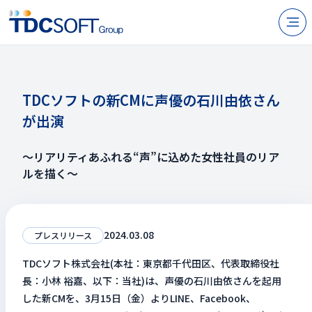
N
製品・サービス
企業情報
TDCソフトの新CMに声優の石川由依さん
が出演
採用
IR情報
～リアリティあふれる“声”に込めた女性社員のリア
ルを描く～
ニュース
サステナビリティ
2024.03.08
プレスリリース
お問い合わせ
TDCソフト株式会社(本社：東京都千代田区、代表取締役社
長：小林 裕嘉、以下：当社)は、声優の石川由依さんを起用
した新CMを、3月15日（金）よりLINE、Facebook、
JP
EN