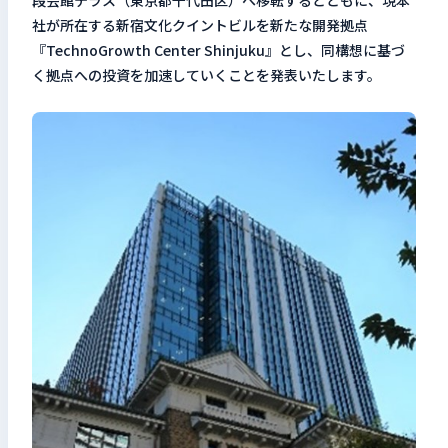
段会館テラス（東京都千代田区）へ移転するとともに、現本
社が所在する新宿文化クイントビルを新たな開発拠点
検索キーワードを入力
『TechnoGrowth Center Shinjuku』とし、同構想に基づ
検
く拠点への投資を加速していくことを発表いたします。
閉じる