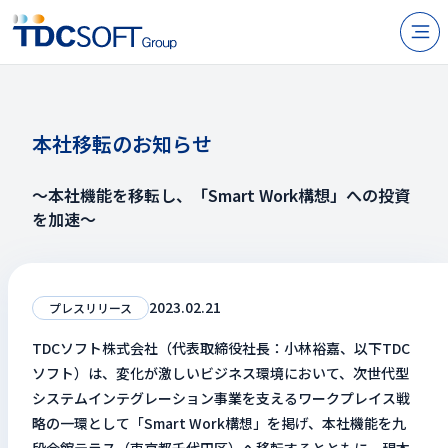
N
製品・サービス
企業情報
本社移転のお知らせ
採用
～本社機能を移転し、「Smart Work構想」への投資
IR情報
を加速～
ニュース
サステナビリティ
2023.02.21
プレスリリース
TDCソフト株式会社（代表取締役社長：小林裕嘉、以下TDC
お問い合わせ
ソフト）は、変化が激しいビジネス環境において、次世代型
システムインテグレーション事業を支えるワークプレイス戦
略の一環として「Smart Work構想」を掲げ、本社機能を九
JP
EN