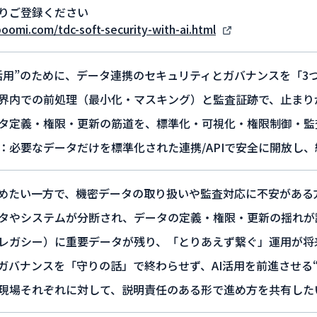
りご登録ください
boomi.com/tdc-soft-security-with-ai.html
I活用”のために、データ連携のセキュリティとガバナンスを「3
界内での前処理（最小化・マスキング）と監査証跡で、止まり
タ定義・権限・更新の筋道を、標準化・可視化・権限制御・監
：必要なデータだけを標準化された連携/APIで安全に開放し
進めたい一方で、機密データの取り扱いや監査対応に不安がある
タやシステムが分断され、データの定義・権限・更新の揺れが
レガシー）に重要データが残り、「とりあえず繋ぐ」運用が将
ガバナンスを「守りの話」で終わらせず、AI活用を前進させる
現場それぞれに対して、説明責任のある形で進め方を共有した