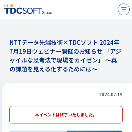
N
製品・サービス
企業情報
NTTデータ先端技術×TDCソフト 2024年
7月19日ウェビナー開催のお知らせ 「アジ
採用
ャイルな思考法で現場をカイゼン」 ～真
IR情報
の課題を見える化するためには〜
ニュース
サステナビリティ
2024.07.19
お問い合わせ
本イベントは終了いたしました。
JP
EN