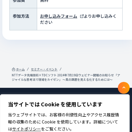
参加方法
お申し込みフォーム
よりお申し込みく
ださい
ホーム
セミナー・イベント
NTTデータ先端技術×TDCソフト 2024年7月19日ウェビナー開催のお知らせ 「ア
ジャイルな思考法で現場をカイゼン」 ～真の課題を見える化するためには〜
当サイトでは Cookie を使用しています
製品・サービス
企業情報
採用
IR情報
ニュース
サステナビリティ
当ウェブサイトでは、お客様の利便性向上やアクセス履歴情
プライバシーポリシー
お問い合わせ
報の収集のために Cookie を使用しています。詳細について
は
サイトポリシー
をご覧ください。