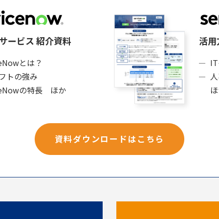
サービス 紹介資料
活用
iceNowとは？
I
ソフトの強み
人
iceNowの特長 ほか
ほ
資料ダウンロードはこちら