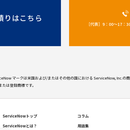
積りはこちら
［代表］9：00～17
erviceNow マークは米国および/またはその他の国における ServiceNow, In
または登録商標です。
ServiceNowトップ
コラム
ServiceNowとは？
用語集