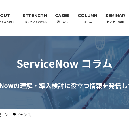
BOUT
STRENGTH
CASES
COLUMN
SEMINAR
ceNowとは？
TDCソフトの強み
活用方法
コラム
セミナー情報
ServiceNow コラム
iceNowの理解・導入検討に役立つ情報を発信
覧
ライセンス