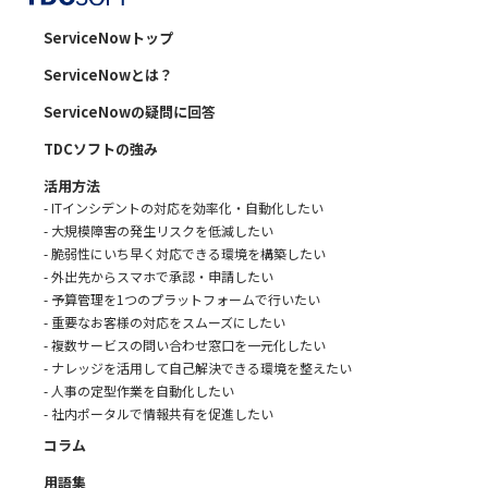
ServiceNowトップ
ServiceNowとは？
ServiceNowの疑問に回答
TDCソフトの強み
活用方法
- ITインシデントの対応を効率化・自動化したい
- 大規模障害の発生リスクを低減したい
- 脆弱性にいち早く対応できる環境を構築したい
- 外出先からスマホで承認・申請したい
- 予算管理を1つのプラットフォームで行いたい
- 重要なお客様の対応をスムーズにしたい
- 複数サービスの問い合わせ窓口を一元化したい
- ナレッジを活用して自己解決できる環境を整えたい
- 人事の定型作業を自動化したい
- 社内ポータルで情報共有を促進したい
コラム
用語集