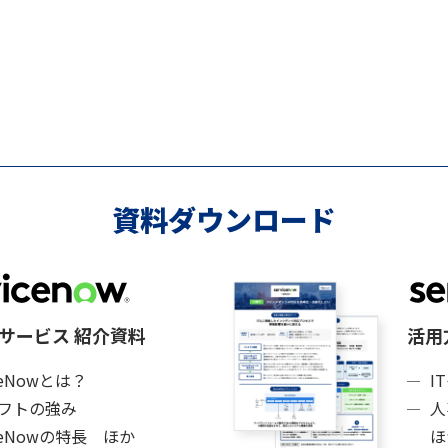
資料ダウンロード
サービス 紹介資料
活用
iceNowとは？
I
ソフトの強み
人
iceNowの特長 ほか
ほ