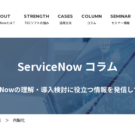
BOUT
STRENGTH
CASES
COLUMN
SEMINAR
ceNowとは？
TDCソフトの強み
活用方法
コラム
セミナー情報
ServiceNow コラム
iceNowの理解・導入検討に役立つ情報を発信
覧
内製化