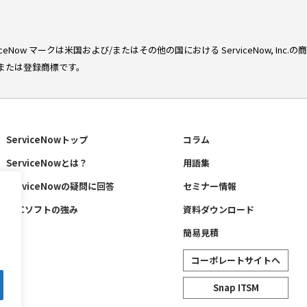
erviceNow マークは米国および/またはその他の国における ServiceNow, In
または登録商標です。
ServiceNowトップ
コラム
ServiceNowとは？
用語集
ServiceNowの疑問に回答
セミナー情報
TDCソフトの強み
資料ダウンロード
簡易見積
コーポレートサイトへ
Snap ITSM