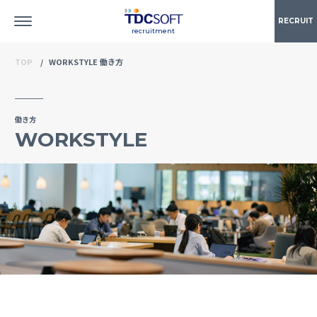
RECRUIT
recruitment
TOP
WORKSTYLE 働き方
働き方
WORKSTYLE